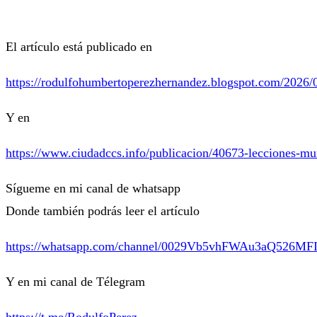
El artículo está publicado en
https://rodulfohumbertoperezhernandez.blogspot.com/2026/0
Y en
https://www.ciudadccs.info/publicacion/40673-lecciones-mun
Sígueme en mi canal de whatsapp
Donde también podrás leer el artículo
https://whatsapp.com/channel/0029Vb5vhFWAu3aQ526MF
Y en mi canal de Télegram
https://t.me/RodulfoPerez