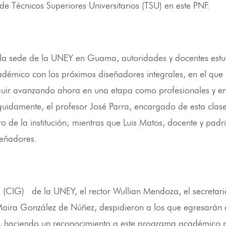
 de Técnicos Superiores Universitarios (TSU) en este PNF.
la sede de la UNEY en Guama, autoridades y docentes estuv
démico con los próximos diseñadores integrales, en el que l
guir avanzando ahora en una etapa como profesionales y e
uidamente, el profesor José Parra, encargado de esta clase 
ro de la institución; mientras que Luis Matos, docente y pad
señadores.
 (CIG) de la UNEY, el rector Wullian Mendoza, el secretari
Maira González de Núñez, despidieron a los que egresarán 
n, haciendo un reconocimiento a este programa académico 