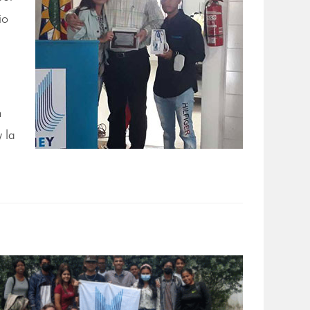
io
n
 la