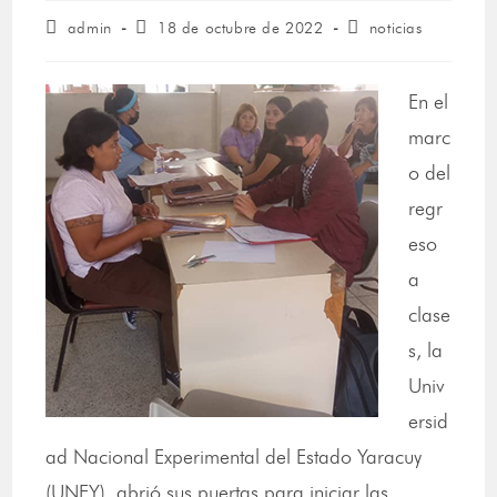
admin
18 de octubre de 2022
noticias
En el
marc
o del
regr
eso
a
clase
s, la
Univ
ersid
ad Nacional Experimental del Estado Yaracuy
(UNEY), abrió sus puertas para iniciar las