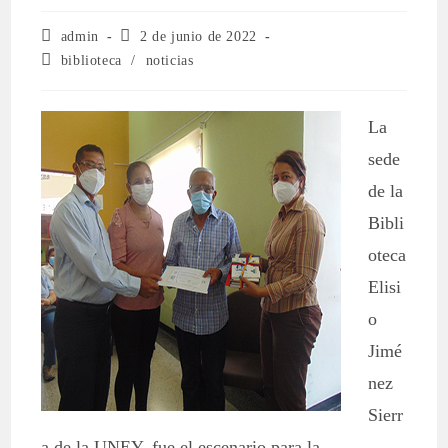
admin
2 de junio de 2022
biblioteca
/
noticias
La
sede
de la
Bibli
oteca
Elisi
o
Jimé
nez
Sierr
a de la UNEY, fue el escenario para la